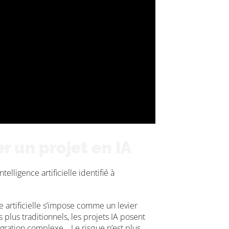
 un projet en IA
ligence artificielle identifié à
 artificielle s’impose comme un levier
plus traditionnels, les projets IA posent
tégration complexe… Le risque n’est plus