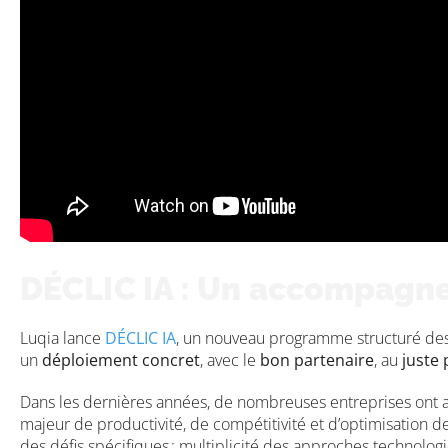
DÉCLIC IA : Un accompagnem
Luqia lance
DÉCLIC IA
, un nouveau programme structuré desti
un
déploiement concret
, avec le
bon partenaire
, au
juste 
Dans les dernières années, de nombreuses entreprises ont am
majeur de productivité, de compétitivité et d’optimisation d
des défis spécifiques
: multiplicité des approches technologi