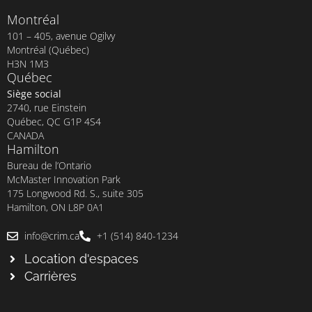
Montréal
101 – 405, avenue Ogilvy
Montréal (Québec)
H3N 1M3
Québec
Siège social
2740, rue Einstein
Québec, QC G1P 4S4
CANADA
Hamilton
Bureau de l’Ontario
McMaster Innovation Park
175 Longwood Rd. S., suite 305
Hamilton, ON L8P 0A1
info@crim.ca
+1 (514) 840-1234
Location d'espaces
Carrières