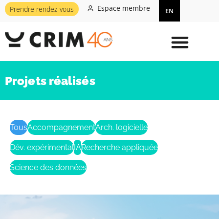
Espace membre
Prendre rendez-vous
EN
Projets réalisés
Tous
Accompagnement
Arch. logicielle
Dév. expérimental
IA
Recherche appliquée
Science des données