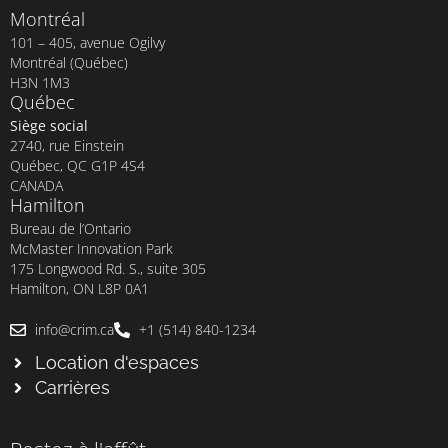
Montréal
101 – 405, avenue Ogilvy
Montréal (Québec)
H3N 1M3
Québec
Siège social
2740, rue Einstein
Québec, QC G1P 4S4
CANADA
Hamilton
Bureau de l’Ontario
McMaster Innovation Park
175 Longwood Rd. S., suite 305
Hamilton, ON L8P 0A1
info@crim.ca
+1 (514) 840-1234
Location d'espaces
Carrières