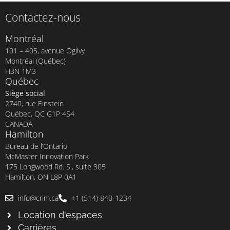
Contactez-nous
Montréal
101 – 405, avenue Ogilvy
Montréal (Québec)
H3N 1M3
Québec
Siège social
2740, rue Einstein
Québec, QC G1P 4S4
CANADA
Hamilton
Bureau de l’Ontario
McMaster Innovation Park
175 Longwood Rd. S., suite 305
Hamilton, ON L8P 0A1
info@crim.ca
+1 (514) 840-1234
Location d'espaces
Carrières