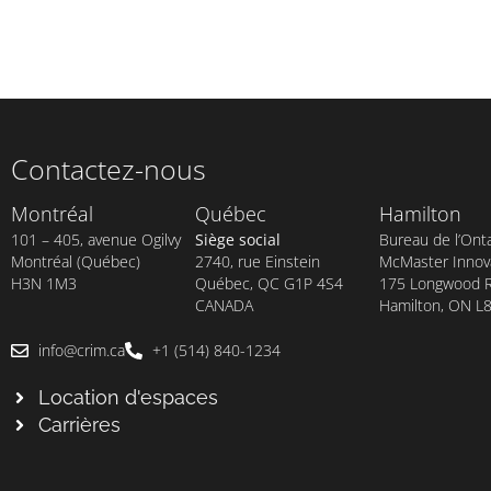
Contactez-nous
Montréal
Québec
Hamilton
101 – 405, avenue Ogilvy
Siège social
Bureau de l’Onta
Montréal (Québec)
2740, rue Einstein
McMaster Innova
H3N 1M3
Québec, QC G1P 4S4
175 Longwood Rd
CANADA
Hamilton, ON L
info@crim.ca
+1 (514) 840-1234
Location d'espaces
Carrières