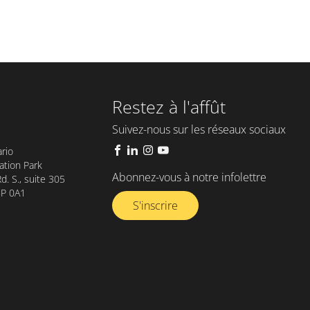
Restez à l'affût
Suivez-nous sur les réseaux sociaux
rio
tion Park
Abonnez-vous à notre infolettre​
. S., suite 305
8P 0A1
S'inscrire