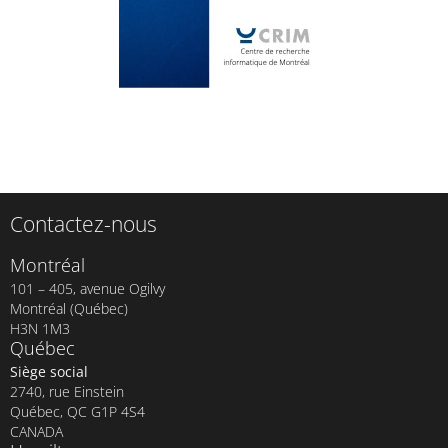
Contactez-nous
Montréal
101 – 405, avenue Ogilvy
Montréal (Québec)
H3N 1M3
Québec
Siège social
2740, rue Einstein
Québec, QC G1P 4S4
CANADA