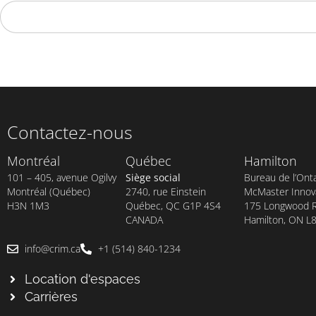
No val
Contactez-nous
Montréal
Québec
Hamilton
101 – 405, avenue Ogilvy
Siège social
Bureau de l’Onta
Montréal (Québec)
2740, rue Einstein
McMaster Innova
H3N 1M3
Québec, QC G1P 4S4
175 Longwood Rd
CANADA
Hamilton, ON L
info@crim.ca
+1 (514) 840-1234
Location d'espaces
Carrières