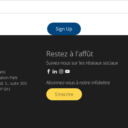
Restez à l'affût
Suivez-nous sur les réseaux sociaux
rio
tion Park
Abonnez-vous à notre infolettre​
. S., suite 305
8P 0A1
S'inscrire