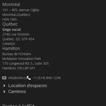
Montréal
101 – 405, avenue Ogilvy
Montréal (Québec)
H3N 1M3
Québec
Siège social
2740, rue Einstein
Québec, QC G1P 4S4
CANADA
Hamilton
Bureau de l’Ontario
McMaster Innovation Park
175 Longwood Rd. S., suite 305
Hamilton, ON L8P 0A1
info@crim.ca
+1 (514) 840-1234
Location d'espaces
Carrières