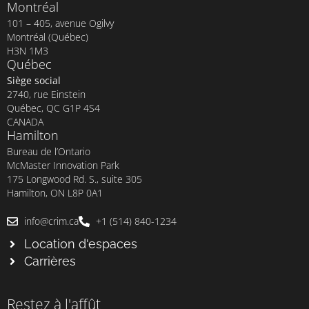
Montréal
101 – 405, avenue Ogilvy
Montréal (Québec)
H3N 1M3
Québec
Siège social
2740, rue Einstein
Québec, QC G1P 4S4
CANADA
Hamilton
Bureau de l’Ontario
McMaster Innovation Park
175 Longwood Rd. S., suite 305
Hamilton, ON L8P 0A1
info@crim.ca
+1 (514) 840-1234
Location d'espaces
Carrières
Restez à l'affût