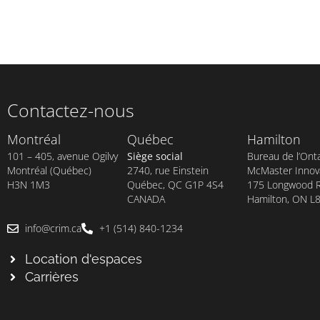
Contactez-nous
Montréal
Québec
Hamilton
101 – 405, avenue Ogilvy
Siège social
Bureau de l’Onta
Montréal (Québec)
2740, rue Einstein
McMaster Innova
H3N 1M3
Québec, QC G1P 4S4
175 Longwood Rd
CANADA
Hamilton, ON L
info@crim.ca
+1 (514) 840-1234
Location d'espaces
Carrières