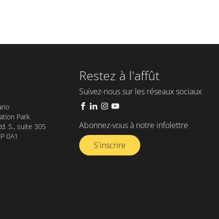
Restez à l'affût
Suivez-nous sur les réseaux sociaux
rio
tion Park
Abonnez-vous à notre infolettre​
. S., suite 305
8P 0A1
S'inscrire