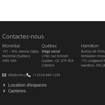
Contactez-nous
Montréal
Québec
Hamilton
101 – 405, avenue Ogilvy
Siège social
Bureau de l’Onta
Montréal (Québec)
2740, rue Einstein
McMaster Innova
H3N 1M3
Québec, QC G1P 4S4
175 Longwood Rd
CANADA
Hamilton, ON L
info@crim.ca
+1 (514) 840-1234
Location d'espaces
Carrières