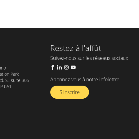
Restez à l'affût
Suivez-nous sur les réseaux sociaux
rio
tion Park
Abonnez-vous à notre infolettre​
. S., suite 305
8P 0A1
S'inscrire