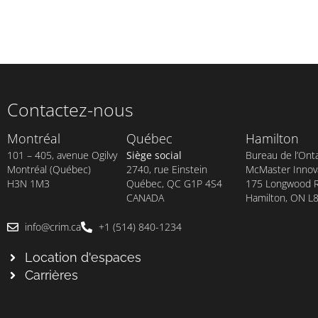
Contactez-nous
Montréal
Québec
Hamilton
101 – 405, avenue Ogilvy
Siège social
Bureau de l’Onta
Montréal (Québec)
2740, rue Einstein
McMaster Innova
H3N 1M3
Québec, QC G1P 4S4
175 Longwood Rd
CANADA
Hamilton, ON L
info@crim.ca
+1 (514) 840-1234
Location d'espaces
Carrières