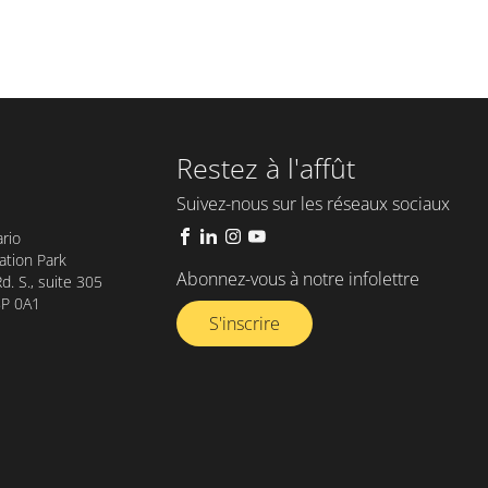
Restez à l'affût
Suivez-nous sur les réseaux sociaux
rio
tion Park
Abonnez-vous à notre infolettre​
. S., suite 305
8P 0A1
S'inscrire