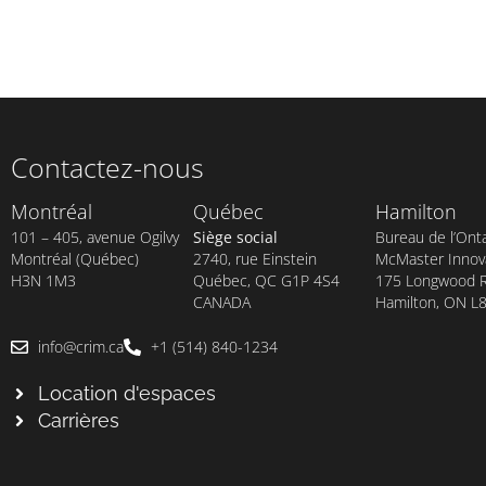
Contactez-nous
Montréal
Québec
Hamilton
101 – 405, avenue Ogilvy
Siège social
Bureau de l’Onta
Montréal (Québec)
2740, rue Einstein
McMaster Innova
H3N 1M3
Québec, QC G1P 4S4
175 Longwood Rd
CANADA
Hamilton, ON L
info@crim.ca
+1 (514) 840-1234
Location d'espaces
Carrières