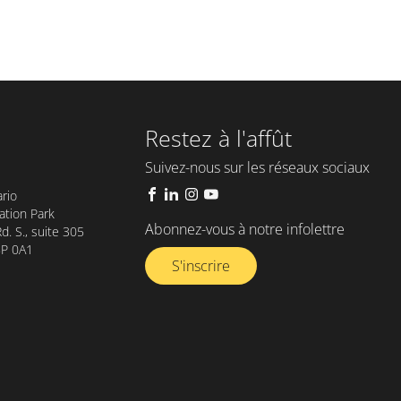
Restez à l'affût
Suivez-nous sur les réseaux sociaux
rio
tion Park
Abonnez-vous à notre infolettre​
. S., suite 305
8P 0A1
S'inscrire