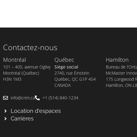
Contactez-nous
Montréal
Québec
Hamilton
101 – 405, avenue Ogilvy
Siège social
Bureau de l’Onta
Montréal (Québec)
2740, rue Einstein
McMaster Innova
H3N 1M3
Québec, QC G1P 4S4
175 Longwood Rd
CANADA
Hamilton, ON L
info@crim.ca
+1 (514) 840-1234
Location d'espaces
Carrières