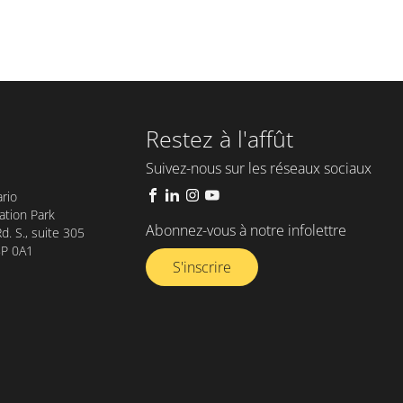
Restez à l'affût
Suivez-nous sur les réseaux sociaux
rio
tion Park
Abonnez-vous à notre infolettre​
. S., suite 305
8P 0A1
S'inscrire