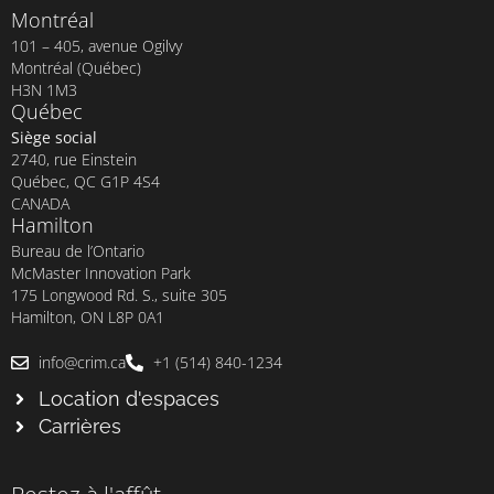
Montréal
101 – 405, avenue Ogilvy
Montréal (Québec)
H3N 1M3
Québec
Siège social
2740, rue Einstein
Québec, QC G1P 4S4
CANADA
Hamilton
Bureau de l’Ontario
McMaster Innovation Park
175 Longwood Rd. S., suite 305
Hamilton, ON L8P 0A1
info@crim.ca
+1 (514) 840-1234
Location d'espaces
Carrières