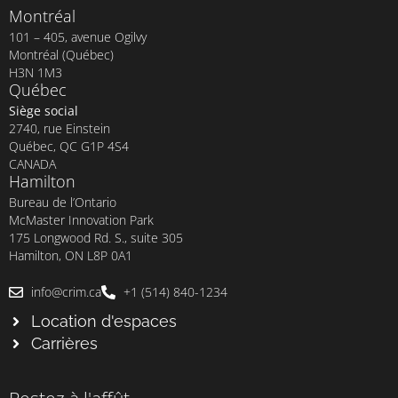
Montréal
101 – 405, avenue Ogilvy
Montréal (Québec)
H3N 1M3
Québec
Siège social
2740, rue Einstein
Québec, QC G1P 4S4
CANADA
Hamilton
Bureau de l’Ontario
McMaster Innovation Park
175 Longwood Rd. S., suite 305
Hamilton, ON L8P 0A1
info@crim.ca
+1 (514) 840-1234
Location d'espaces
Carrières