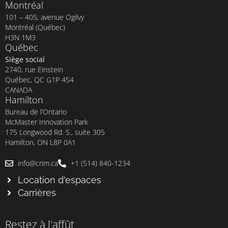
Montréal
101 – 405, avenue Ogilvy
Montréal (Québec)
H3N 1M3
Québec
Siège social
2740, rue Einstein
Québec, QC G1P 4S4
CANADA
Hamilton
Bureau de l’Ontario
McMaster Innovation Park
175 Longwood Rd. S., suite 305
Hamilton, ON L8P 0A1
info@crim.ca
+1 (514) 840-1234
Location d'espaces
Carrières
Restez à l'affût