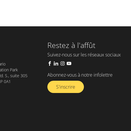
Restez à l'affût
Suivez-nous sur les réseaux sociaux
rio
tion Park
Abonnez-vous à notre infolettre​
. S., suite 305
8P 0A1
S'inscrire