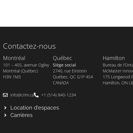
Contactez-nous
Montréal
Québec
Hamilton
101 – 405, avenue Ogilvy
Siège social
Bureau de l’Onta
Montréal (Québec)
2740, rue Einstein
McMaster Innova
H3N 1M3
Québec, QC G1P 4S4
175 Longwood Rd
CANADA
Hamilton, ON L
info@crim.ca
+1 (514) 840-1234
Location d'espaces
Carrières