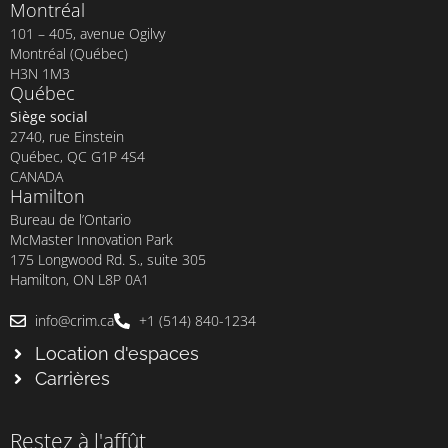
Montréal
101 – 405, avenue Ogilvy
Montréal (Québec)
H3N 1M3
Québec
Siège social
2740, rue Einstein
Québec, QC G1P 4S4
CANADA
Hamilton
Bureau de l’Ontario
McMaster Innovation Park
175 Longwood Rd. S., suite 305
Hamilton, ON L8P 0A1
info@crim.ca
+1 (514) 840-1234
Location d'espaces
Carrières
Restez à l'affût