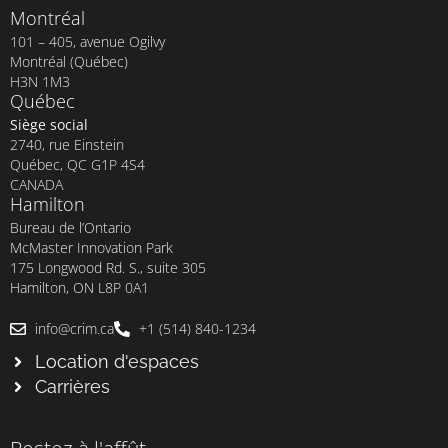
Montréal
101 – 405, avenue Ogilvy
Montréal (Québec)
H3N 1M3
Québec
Siège social
2740, rue Einstein
Québec, QC G1P 4S4
CANADA
Hamilton
Bureau de l’Ontario
McMaster Innovation Park
175 Longwood Rd. S., suite 305
Hamilton, ON L8P 0A1
info@crim.ca
+1 (514) 840-1234
Location d'espaces
Carrières