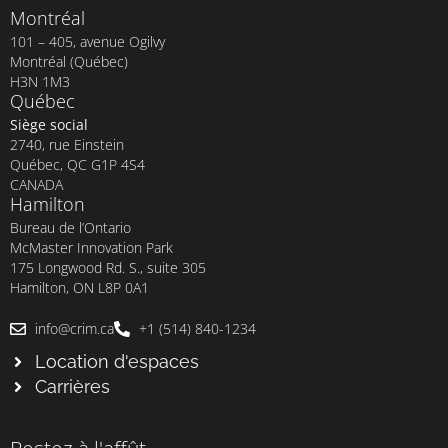
Montréal
101 – 405, avenue Ogilvy
Montréal (Québec)
H3N 1M3
Québec
Siège social
2740, rue Einstein
Québec, QC G1P 4S4
CANADA
Hamilton
Bureau de l’Ontario
McMaster Innovation Park
175 Longwood Rd. S., suite 305
Hamilton, ON L8P 0A1
info@crim.ca
+1 (514) 840-1234
Location d'espaces
Carrières