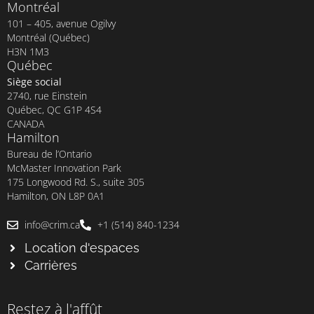
Montréal
101 – 405, avenue Ogilvy
Montréal (Québec)
H3N 1M3
Québec
Siège social
2740, rue Einstein
Québec, QC G1P 4S4
CANADA
Hamilton
Bureau de l’Ontario
McMaster Innovation Park
175 Longwood Rd. S., suite 305
Hamilton, ON L8P 0A1
info@crim.ca
+1 (514) 840-1234
Location d'espaces
Carrières
Restez à l'affût