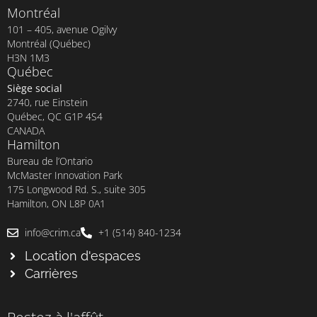
Montréal
101 – 405, avenue Ogilvy
Montréal (Québec)
H3N 1M3
Québec
Siège social
2740, rue Einstein
Québec, QC G1P 4S4
CANADA
Hamilton
Bureau de l’Ontario
McMaster Innovation Park
175 Longwood Rd. S., suite 305
Hamilton, ON L8P 0A1
info@crim.ca
+1 (514) 840-1234
Location d'espaces
Carrières