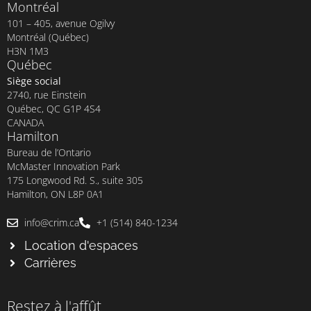
Montréal
101 – 405, avenue Ogilvy
Montréal (Québec)
H3N 1M3
Québec
Siège social
2740, rue Einstein
Québec, QC G1P 4S4
CANADA
Hamilton
Bureau de l’Ontario
McMaster Innovation Park
175 Longwood Rd. S., suite 305
Hamilton, ON L8P 0A1
info@crim.ca
+1 (514) 840-1234
Location d'espaces
Carrières
Restez à l'affût