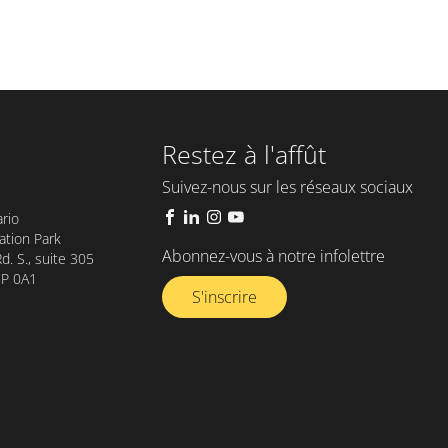
Restez à l'affût
Suivez-nous sur les réseaux sociaux
rio
tion Park
Abonnez-vous à notre infolettre​
. S., suite 305
8P 0A1
S'inscrire