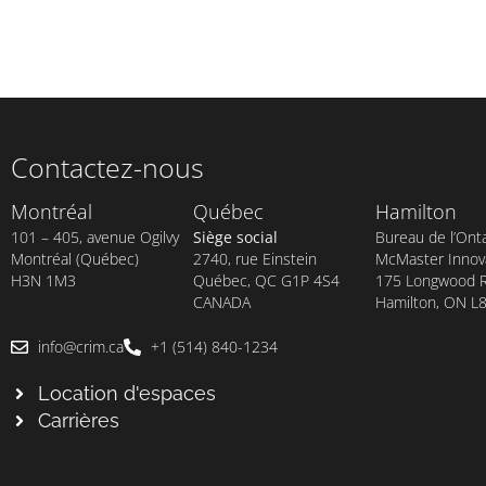
Contactez-nous
Montréal
Québec
Hamilton
101 – 405, avenue Ogilvy
Siège social
Bureau de l’Onta
Montréal (Québec)
2740, rue Einstein
McMaster Innova
H3N 1M3
Québec, QC G1P 4S4
175 Longwood Rd
CANADA
Hamilton, ON L
info@crim.ca
+1 (514) 840-1234
Location d'espaces
Carrières