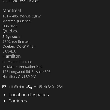
Contactez-nous
Montréal
101 – 405, avenue Ogilvy
Montréal (Québec)
H3N 1M3
Québec
Siège social
2740, rue Einstein
Québec, QC G1P 4S4
CANADA
Hamilton
Bureau de l’Ontario
McMaster Innovation Park
175 Longwood Rd. S., suite 305
Hamilton, ON L8P 0A1
info@crim.ca
+1 (514) 840-1234
Location d'espaces
Carrières