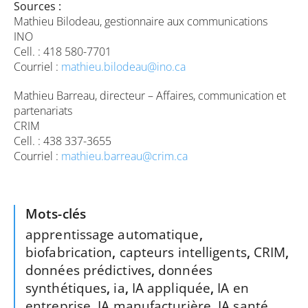
Sources :
Mathieu Bilodeau, gestionnaire aux communications
INO
Cell. : 418 580-7701
Courriel :
mathieu.bilodeau@ino.ca
Mathieu Barreau, directeur – Affaires, communication et
partenariats
CRIM
Cell. : 438 337-3655
Courriel :
mathieu.barreau@crim.ca
Mots-clés
apprentissage automatique
,
biofabrication
,
capteurs intelligents
,
CRIM
,
données prédictives
,
données
synthétiques
,
ia
,
IA appliquée
,
IA en
entreprise
,
IA manufacturière
,
IA santé
,