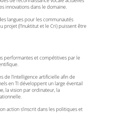
hodes de reconnaissance vocale actuelles
es innovations dans le domaine.
on des langues pour les communautés
ojet (l’Inuktitut et le Cri) puissent être
us performantes et compétitives par le
ntifique.
e l’intelligence artificielle afin de
els en TI développent un large éventail
 la vision par ordinateur, la
ationnelle.
n action s’inscrit dans les politiques et