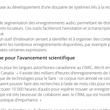
 base au développement d’une douzaine de systèmes liés à la re
e segmentation des enregistrements audio, permettant de disti
ents locuteurs. Ces outils faciliteront l’annotation et la transcri
ue.
n outil d’indexation servant à identifier et à organiser des co
parmi les nombreux enregistrements disponibles, par exemple p
isées certaines expressions.
que pour l’avancement scientifique
es pour les langues autochtones canadienne au CNRC, décrit en 
ada : « Il existe des milliers d’heures d’enregistrements de 
e technologies pour le faire : ce corpus non-annoté ne cesse d
t pouvoir faire des recherches à l’aide de mots-clés pour tr
 écouter 10 000 heures d’audio pour espérer trouver un enregis
pe est très heureuse de collaborer avec le CRIM, qui est mon
nguistique d’importance. »