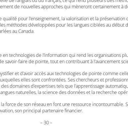
celle de l’anglais ou du français, ce qui rend plusieurs des mét
loppement de nouvelles approches qui mèneront certainement à d
de qualité pour l’enseignement, la valorisation et la préservati
les méthodes développées pour les langues ciblées au début du pr
arlées au Canada.
 en technologies de l’information qui rend les organisations pl
 savoir-faire de pointe, tout en contribuant à l’avancement scie
tifier et d’avoir accès aux technologies de pointe comme celles d
quelles elles sont confrontées. Ses chercheurs et professionn
 des domaines d’expertises tels que l’apprentissage automatique,
langues naturelles, la science des données et la recherche opér
 la force de son réseau en font une ressource incontournable. So
vation, son principal partenaire financier.
– 30 –